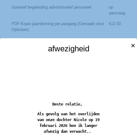
Uurtarief begeleiding administratief personeel:
op
aanvraag
PDF-Kopie jaarrekening per jaargang (Gemaakt door
€12.50
Opitulare)
PDF-Kopie jaarrekening per jaargang (Niet gemaakt
€22.50
✕
door Opitulare)
afwezigheid
Kopie jaarrekening per jaargang (Gemaakt door
€25.00
Opitulare)
Kopie jaarrekening per jaargang (Niet gemaakt door
€35.00
Opitulare)
Beste relatie,
Als gevolg van het overlijden
van onze dochter Nicole op 19
februari 2026 ben ik langer
afwezig dan verwacht..