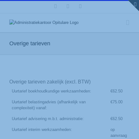
Ga
modal-check
Facebook
LinkedIn
X
naar
inhoud
Overige tarieven
Overige tarieven zakelijk (excl. BTW)
Uurtarief boekhoudkundige werkzaamheden:
€62.50
Uurtarief belastingadvies (afhankelijk van
€75.00
complexiteit) vanaf:
Uurtarief advisering m.b.t. administratie:
€62.50
Uurtarief interim werkzaamheden:
op
aanvraag