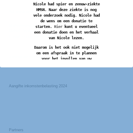
Nicole had spier en zenuw-ziekte
HMSN. Naar deze ziekte is nog
Administratiekantoor Opitulare
vele onderzoek nodig. Nicole had
de wens om een donatie te
Marknessestraat 19
starten.
Hier
kunt u eventueel
Mobiel:
06-45 46 22 98
een donatie doen en het verhaal
E-mail:
contact@opitulare.nl
van Nicole lezen.
Daarom is het ook niet mogelijk
om een afspraak in te plannen
Aanmelden nieuwsbrief
voor het invullen van uw
belastingaangifte 2025.
Ik realiseer me dat dit voor u,
in verband met de
belastingaangifte 2025, gevolgen
Aangifte inkomstenbelasting 2024
kan hebben.
Mijn oprechte excuses voor het
veroorzaakte ongemak.
Administratiekantoor Opitulare
Partners