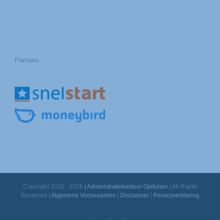
Partners
Copyright 2010 -
2026
| Administratiekantoor Opitulare
| All Rights
Reserved |
Algemene Voorwaarden
|
Disclaimer
|
Privacyverklaring