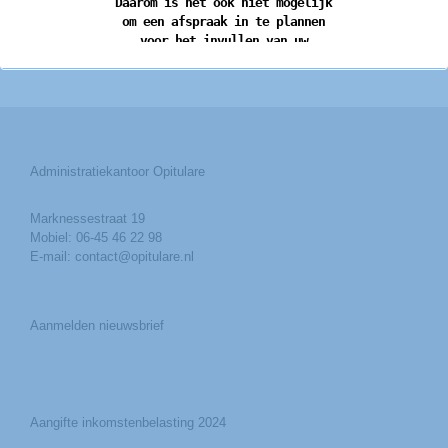
Daarom is het ook niet mogelijk
om een afspraak in te plannen
voor het invullen van uw
belastingaangifte 2025.
Ik realiseer me dat dit voor u,
in verband met de
belastingaangifte 2025, gevolgen
kan hebben.
Administratiekantoor Opitulare
Mijn oprechte excuses voor het
veroorzaakte ongemak.
Marknessestraat 19
Mobiel:
06-45 46 22 98
E-mail:
contact@opitulare.nl
Administratiekantoor Opitulare
Cees Heeren
Aanmelden nieuwsbrief
Aangifte inkomstenbelasting 2024