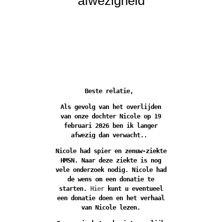
afwezigheid
Voordelig maandtarief
Particulieren
Beste relatie,
Administratie voeren
Als gevolg van het overlijden
Aangifte inkomstenbelasting indienen
van onze dochter Nicole op 19
Aanvragen/wijzigen toeslagen
februari 2026 ben ik langer
BTW teruggave bij plaatsen zonnepanelen
afwezig dan verwacht..
Nicole had spier en zenuw-ziekte
HMSN. Naar deze ziekte is nog
vele onderzoek nodig. Nicole had
de wens om een donatie te
starten.
Hier
kunt u eventueel
een donatie doen en het verhaal
van Nicole lezen.